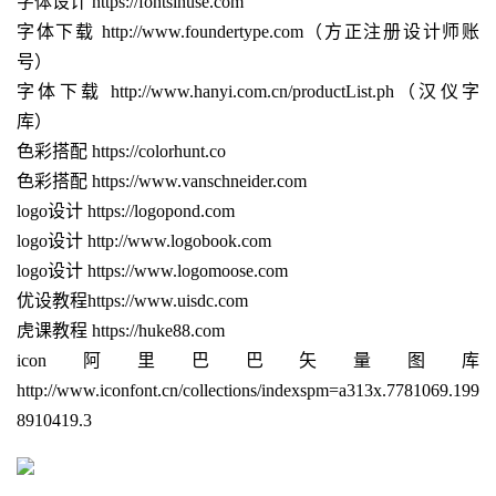
字体设计 https://fontsinuse.com
字体下载 http://www.foundertype.com（方正注册设计师账
号）
字体下载 http://www.hanyi.com.cn/productList.ph（汉仪字
库）
色彩搭配 https://colorhunt.co
色彩搭配 https://www.vanschneider.com
logo设计
https://logopond.com
logo设计
http://www.logobook.com
logo
设计
https://www.logomoose.com
优设教程https://www.uisdc.com
虎课教程 https://huke88.com
icon阿里巴巴矢量图库
http://www.iconfont.cn/collections/indexspm=a313x.7781069.199
8910419.3