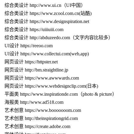
综合类设计 http://www.ui.cn（UI中国）
综合类设计 https://www.zcool.com.cn(站酷)
综合类设计 https://www.designspiration.net
综合类设计
https://uiiiuiii.com
综合类设计
http://abduzeedo.com
（文字内容比较多）
UI设计
https://reeoo.com
UI设计
https://www.collectui.com(web,app)
网页设计 https://httpster.net
网页设计 http://bm.straightline.jp
网页设计 https://www.awwwards.com
网页设计 https://www.webdesignclip.com(日本)
平面类 https://www.inspirationde.com（photo & picture）
海报类 http://www.ad518.com
艺术创意 https://www.booooooom.com
艺术创意 http://theinspirationgrid.com
艺术创意 https://create.adobe.com