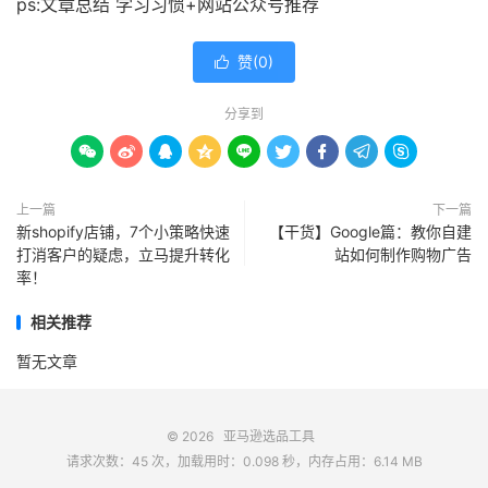
ps:文章总结 学习习惯+网站公众号推荐
赞(
0
)

分享到









上一篇
下一篇
新shopify店铺，7个小策略快速
【干货】Google篇：教你自建
打消客户的疑虑，立马提升转化
站如何制作购物广告
率！
相关推荐
暂无文章
© 2026
亚马逊选品工具
请求次数：45 次，加载用时：0.098 秒，内存占用：6.14 MB