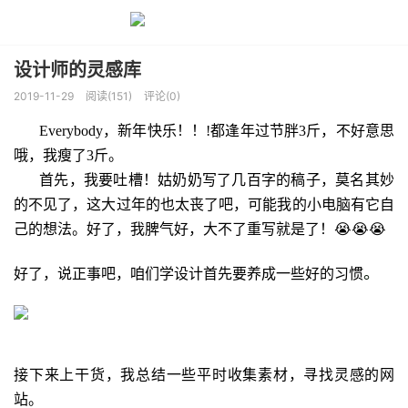
设计师的灵感库
2019-11-29
阅读(151)
评论(0)
Everybody，新年快乐！！
!
都逢年过节胖
3
斤，不好意思
哦，我瘦了
3
斤。
首先，我要吐槽！姑奶奶写了几百字的稿子，莫名其妙
的不见了，这大过年的也太丧了吧，可能我的小电脑有它自
己的想法。好了，我脾气好，大不了重写就是了！😭😭😭
。
好了，说正事吧，咱们学设计首先要养成一些好的习惯
接下来上干货，我总结一些平时收集素材，寻找灵感的网
站。