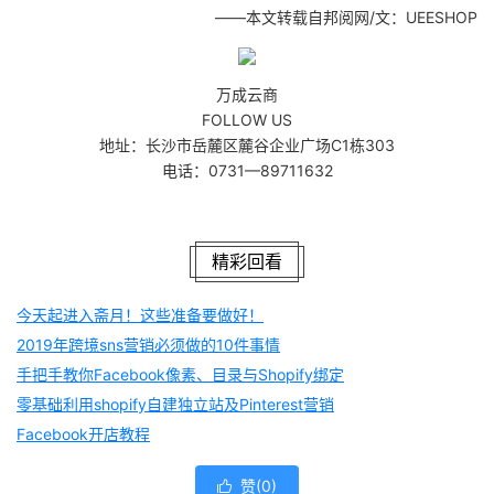
——本文转载自邦阅网/文：UEESHOP
万成云商
FOLLOW US
地址：长沙市岳麓区麓谷企业广场C1栋303
电话：0731—89711632
精彩回看
今天起进入斋月！这些准备要做好！
2019年跨境sns营销必须做的10件事情
手把手教你Facebook像素、目录与Shopify绑定
零基础利用shopify自建独立站及Pinterest营销
Facebook开店教程
赞(
0
)
