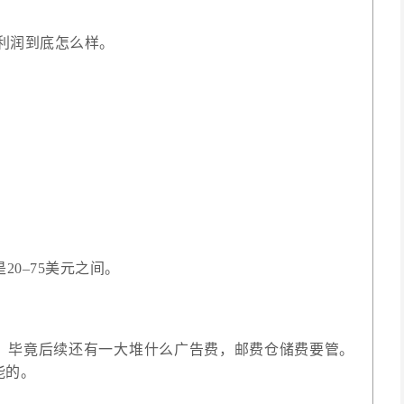
品的利润到底怎么样。
20–75美元之间。
间。毕竟后续还有一大堆什么广告费，邮费仓储费要管。
能的。