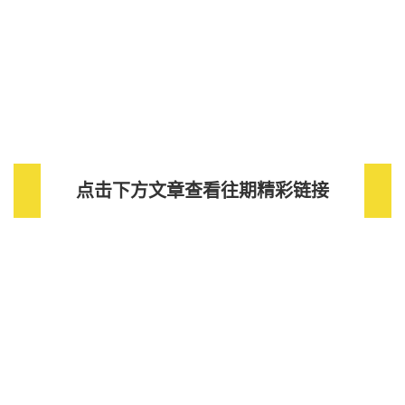
Related Video
美国
无品牌上A+页面
全站
点击下方文章查看往期精彩链接
主图视频
全站
店铺申诉
全