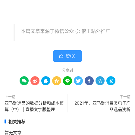
Hip2save
本篇文章来源于微信公众号: 狼王站外推广
Bensbargains
赞(
0
)

1sale
分享到
21usdeals









Reddit
上一篇
下一篇
亚马逊选品的数据分析和成本核
2021年，亚马逊消费类电子产
算（中） | 直播文字版整理
品选品浅析
Cnet
相关推荐
暂无文章