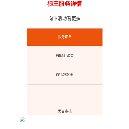
狼王服务详情
向下滑动看更多
服务项目
FBM赶跟卖
全站
FBA赶跟卖
全站
类目审核