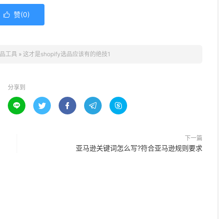
赞(
0
)

品工具
»
这才是shopify选品应该有的绝技1
分享到





下一篇
亚马逊关键词怎么写?符合亚马逊规则要求