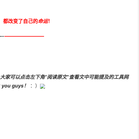
，
都改变了自己的
命运
！
-
–
—
——————–
大家可以点击左下角“阅读原文”查看文中可能提及的工具网
 you guys！
：）