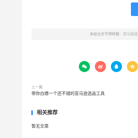
未经允许不得转载：
亚马逊选




上一篇
带你白嫖一个还不错的亚马逊选品工具
相关推荐
暂无文章