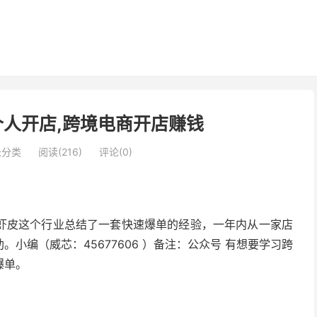
人开店,跨境电商开店赚钱
未分类
阅读(216)
评论(0)
虾皮这个行业总结了一套快速爆单的经验，一年内从一家店
小编（威芯：45677606 ）备注：公众号 有想要学习跨
爆单。