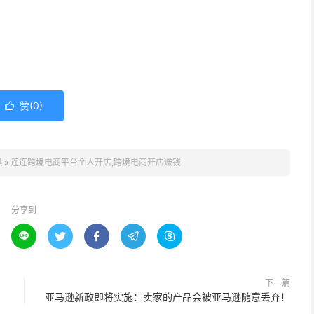
赞(
0
)

具
»
连连跨境电商平台个人开店,跨境电商开店赚钱
分享到





下一篇
亚马逊新政即将实施：卖家的产品会被亚马逊随意丢弃！