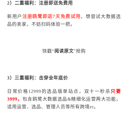
2）二重福利：注册即送免费用
新用户
注册鸥鹭即送7天免费试用
，想尝试大数据选
品的卖家，不妨扫码体验一把。
快戳“
阅读原文
”抢购
3）三重福利：击穿全年底价
日常价格12999的选品版单站点，双十一秒杀
只要
3999，
包含鸥鹭大数据选品&精细化运营两大功能，
适用运营、选品、管理人员等所有跨境er。