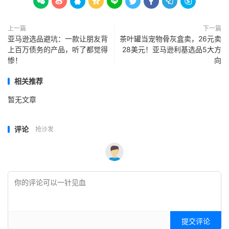









上一篇
下一篇
亚马逊选品避坑：一款让朋友背
茶叶罐当宠物骨灰盒卖，26元卖
上百万债务的产品，听了都觉得
28美元！亚马逊利基选品5大方
惨！
向
相关推荐
暂无文章
评论
抢沙发
提交评论