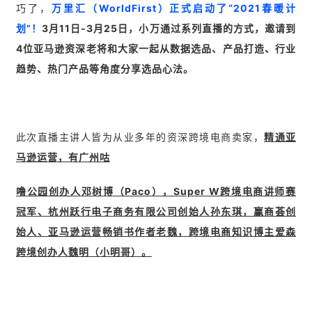
巧了，
万里汇（WorldFirst）正式启动了“2021春暖计
划”！
3月11日-3月25日，小万通过系列直播的方式，邀请到
4位亚马逊资深老将和大家一起从数据选品、产品打造、行业
趋势、热门产品等角度分享选品心法。
此次直播主讲人皆为从业多年的资深跨境电商卖家，
精通亚
马逊运营，有广州咕
噜公园创办人邓树博（Paco），Super W跨境电商讲师赛
冠军、杭州跃行电子商务有限公司创始人孙东琪，赢商荟创
始人、亚马逊运营畅销书作者老魏，跨境电商知识博主爱森
跨境创办人魏明（小明哥）。