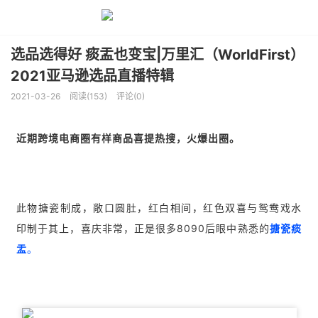
选品选得好 痰盂也变宝|万里汇（WorldFirst）
2021亚马逊选品直播特辑
2021-03-26
阅读(153)
评论(0)
近期跨境电商圈有样商品喜提热搜，火爆出圈。
此物搪瓷制成，敞口圆肚，红白相间，红色双喜与鸳鸯戏水
印制于其上，喜庆非常，正是很多8090后眼中熟悉的
搪瓷痰
盂
。