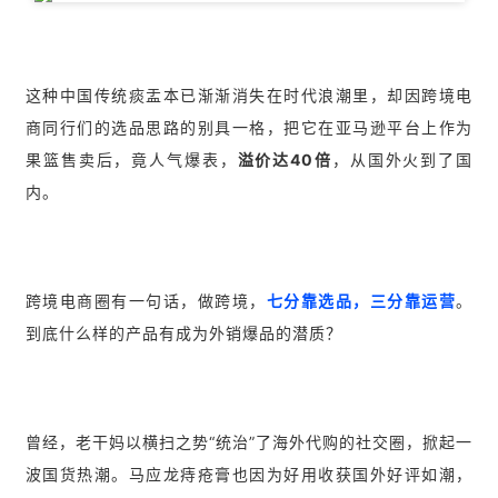
这种中国传统痰盂本已渐渐消失在时代浪潮里，却因跨境电
商同行们的选品思路的别具一格，把它在亚马逊平台上作为
果篮售卖后，竟人气爆表，
溢价达40倍
，从国外火到了国
内。
跨境电商圈有一句话，做跨境，
七分靠选品，三分靠运营
。
到底什么样的产品有成为外销爆品的潜质？
曾经，老干妈以横扫之势“统治”了海外代购的社交圈，掀起一
波国货热潮。马应龙痔疮膏也因为好用收获国外好评如潮，