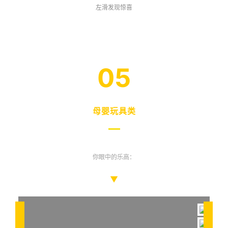
左滑发现惊喜
05
母婴玩具类
你眼中的乐高：
▼