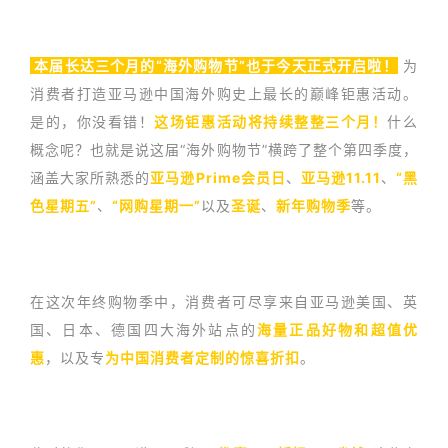
本届长达三个月的“海外购物节”也于今天正式开启啦！
为
消费者打造亚马逊中国海外购史上最长的巅峰钜惠活动。
是的，你没看错！
这场钜惠活动将持续整整三个月！
什么
概念呢？也就是说这届“海外购物节”横跨了整个第四季度，
涵盖大家所熟悉的
亚马逊Prime会员日
、
亚马逊11.11
、
“黑
色星期五”
、
“网购星期一”
以及
圣诞
、
新年购物季
等。
在这次年终购物季中，消费者可尽享来自亚马逊美国、英
国、日本、德国四大海外站点的
海量正品好物和超值优
惠
，以及专
为中国消费者定制的惊喜折扣
。