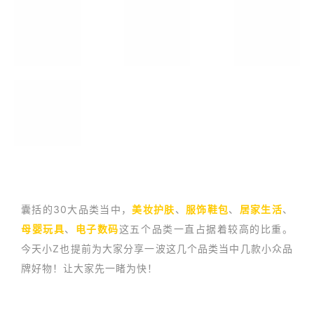
囊括的30大品类当中，
美妆护肤
、
服饰鞋包
、
居家生活
、
母婴玩具
、
电子数码
这五个品类一直占据着较高的比重。
今天小Z也提前为大家分享一波这几个品类当中几款小众品
牌好物！让大家先一睹为快！