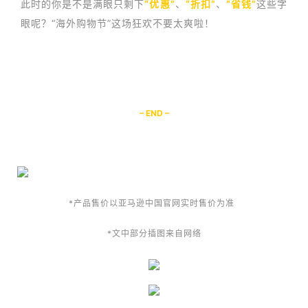
此时的你是不是满眼只剩下
“优惠”
、
“折扣”
、
“省钱”
这些字
眼呢？“海外购物节”这场狂欢不要太爽啦！
– END –
*产品售价以亚马逊中国官网实时售价为准
*文中部分插图来自网络