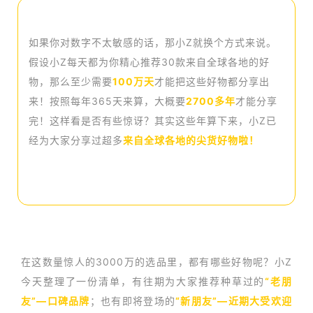
如果你对数字不太敏感的话，那小Z就换个方式来说。
假设小Z每天都为你精心推荐30款来自全球各地的好
物，那么至少需要
100万天
才能把这些好物都分享出
来！按照每年365天来算，大概要
2700多年
才能分享
完！这样看是否有些惊讶？其实这些年算下来，小Z已
经为大家分享过超多
来自全球各地的尖货好物啦
！
在这数量惊人的3000万的选品里，都有哪些好物呢？小Z
今天整理了一份清单，有往期为大家推荐种草过的
“老朋
友”—口碑品牌
；也有即将登场的
“新朋友”—近期大受欢迎