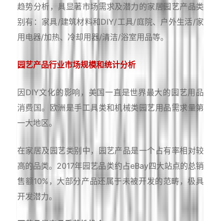
趋势分析，具显著市场需求及潜力的家居园艺产品类
别有：家具/建筑材料和DIY/工具/庭院、户外生活/家
用电器/加热、冷却用器/清洁/浴室用品等。
园艺产品行业市场规模和统计分析
因DIY文化的影响，美国一直是世界最大的园艺用品
消费国。欧洲是手工具类和机械类园艺用品需求量第
一大地区。
在家居及园艺类别中，园艺产品是一个占有率相对较
高的品类。2017年园艺品类约占eBay四大站点的总销
售额10%，大部分产品还属于未被开发的范畴，极具
开发潜力。