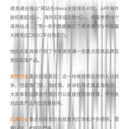
速卖通白强以“网站在Alexa全球排名41位、APP海外
装机量超3亿+、海外买家成交数1亿+、拥有世界18个
语种站点……”等一系列数据展示了速卖通作为中国最
大跨境出口B2C平台的实力。
他向大家具体介绍了今年速卖通一些重点招商品牌及
类目蓝海产品。
安防行业
重点招商类目：这一块做视频监控的人比较
多，但是像门禁、指纹锁、对讲机等还属蓝海类目，
大家拿到品牌商代理后可以直接找招商经理，平台会
对此类产品作出流量扶持。
灯具行业
重点招商类目包括室内灯饰和户外照明，需
要认证，考核较严格。