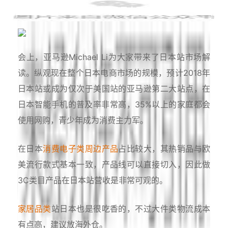
亚马逊：新机遇-日本市场及日本亚马逊站解读
会上，亚马逊Michael Li为大家带来了日本站市场解
读。纵观现在整个日本电商市场的规模，预计2018年
日本站或成为仅次于美国站的亚马逊第二大站点，在
日本智能手机的普及率非常高，35%以上的家庭都会
使用网购，青少年成为消费主力军。
在日本
消费电子类周边产品
占比较大，其热销品与欧
美流行款式基本一致，产品线可以直接切入，因此做
3C类目产品在日本站营收是非常可观的。
家居品类
站日本也是很吃香的，不过大件类物流成本
有点高，建议放海外仓。