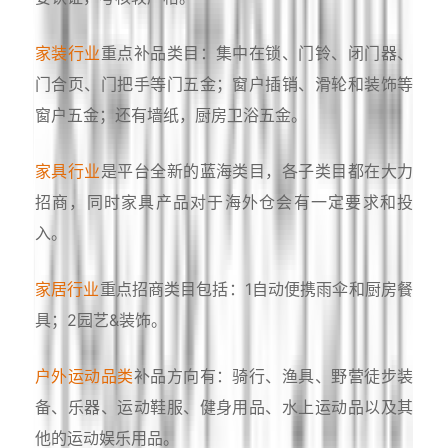
家装行业
重点补品类目：集中在锁、门铃、闭门器、
门合页、门把手等门五金；窗户插销、滑轮和装饰等
窗户五金；还有墙纸，厨房卫浴五金。
家具行业
是平台全新的蓝海类目，各子类目都在大力
招商，同时家具产品对于海外仓会有一定要求和投
入。
家居行业
重点招商类目包括：1自动便携雨伞和厨房餐
具；2园艺&装饰。
户外运动品类
补品方向有：骑行、渔具、野营徒步装
备、乐器、运动鞋服、健身用品、水上运动品以及其
他的运动娱乐用品。