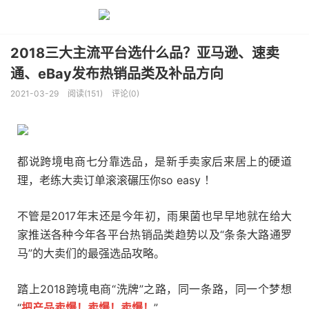
2018三大主流平台选什么品？亚马逊、速卖
通、eBay发布热销品类及补品方向
2021-03-29
阅读(151)
评论(0)
都说跨境电商七分靠选品，是新手卖家后来居上的硬道
理，老练大卖订单滚滚碾压你so easy ！
不管是2017年末还是今年初，雨果菌也早早地就在给大
家推送各种今年各平台热销品类趋势以及“条条大路通罗
马”的大卖们的最强选品攻略。
踏上2018跨境电商“洗牌”之路，同一条路，同一个梦想
“
把产品卖爆！卖爆！卖爆！
”