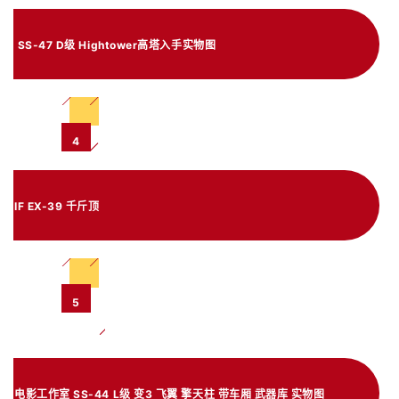
SS-47 D级 Hightower高塔入手实物图
4
IF EX-39 千斤顶
5
电影工作室 SS-44 L级 变3 飞翼 擎天柱 带车厢 武器库 实物图 ​​​