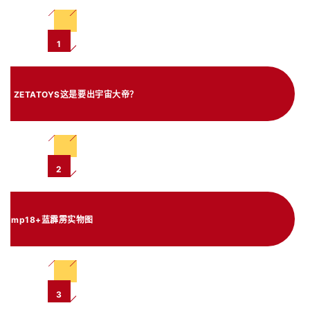
1
ZETATOYS这是要出宇宙大帝？
2
mp18+蓝霹雳实物图
3