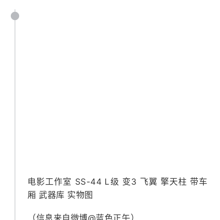
电影工作室 SS-44 L级 变3 飞翼 擎天柱 带车
厢 武器库 实物图 ​​​
（信息来自微博@蓝色正午）