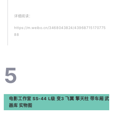
详
细阅读：
https://m.weibo.cn/3468043824/43968715170775
88
5
电影工作室 SS-44 L级 变3 飞翼 擎天柱 带车厢 武
器库 实物图 ​​​