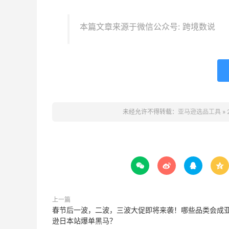
本篇文章来源于微信公众号: 跨境数说
未经允许不得转载：
亚马逊选品工具
»




上一篇
春节后一波，二波，三波大促即将来袭！哪些品类会成
逊日本站爆单黑马？