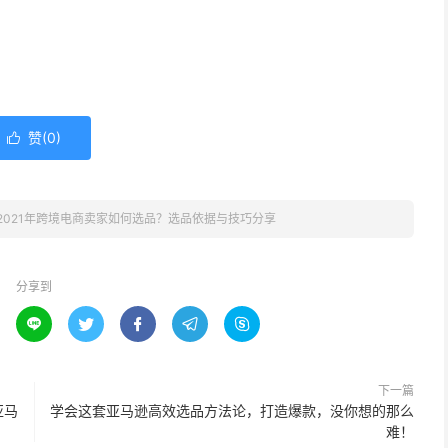
赞(
0
)

2021年跨境电商卖家如何选品？选品依据与技巧分享
分享到





下一篇
亚马
学会这套亚马逊高效选品方法论，打造爆款，没你想的那么
难！