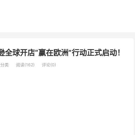
逊全球开店“赢在欧洲”行动正式启动！
未分类
阅读(162)
评论(0)
！