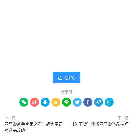
赞(
0
)

分享到









上一篇
下一篇
亚马逊新手卖家必看！超实用初
【纯干货】浅析亚马逊选品技巧
期选品攻略！