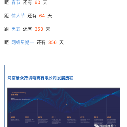
距
春节
还有
60
天
距
情人节
还有
64
天
距
黑五
还有
353
天
距
网络星期一
还有
356
天
河南沧众跨境电商有限公司发展历程