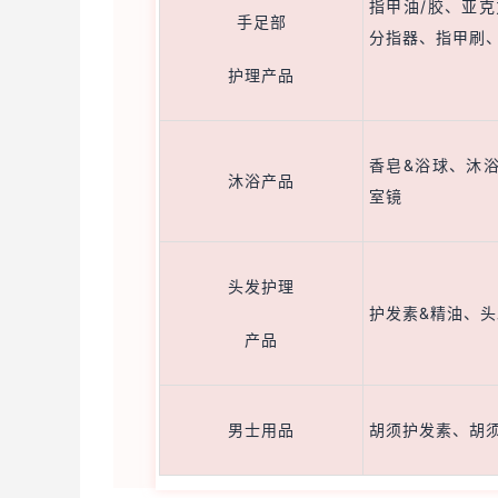
指甲油/胶、亚
手足部
分指器、指甲刷
护理产品
香皂&浴球、沐
沐浴产品
室镜
头发护理
护发素&精油、
产品
男士用品
胡须护发素、胡