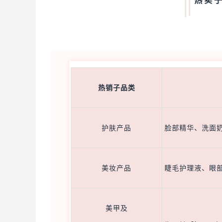
热卖
热销子品类
护肤产品
脸部精华、洗面
美妆产品
睫毛护理液、眼
美甲及