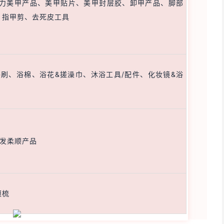
克力美甲产品、美甲贴片、美甲封层胶、卸甲产品、脚部
、指甲剪、去死皮工具
浴刷、浴棉、浴花&搓澡巾、沐浴工具/配件、化妆镜&浴
头发柔顺产品
须梳