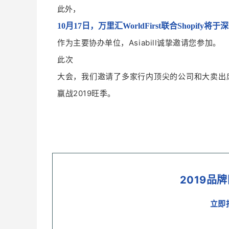
此外，
至此完成全部设置。
10月17日，万里汇WorldFirst联合Shopif
4. 填入您的GatewayID和Shopify Key，点击“save”保
作为主要协办单位，Asiabill诚挚邀请您参加。
本支付方式在顾客结账页面显示如下：
注：1)如需获取您的 GatewayID 和Shopify Key，请联
此次
户。
大会，
我们邀请了多家行内顶尖的公司和大卖出
赢战2019旺季。
跳转后的支付页面显示如下：
2) 勾选“
Enable
test mode ”表示启用测试
5. 在 settings->Payment providers页面底部的Pay
模块设置。
2019品
二、
Checkout结账流程设置
立即
1. 在您的Shopify店铺后台Settings设置中选择“Checkout