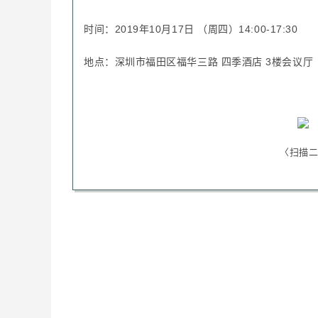
时间：
2019年10月17日 （周四）14:00-17:30
地点：深圳市福田区福华三路 四季酒店 3楼会议厅
2. 按图示要求依次选择“Customer can only check out using
Hidden”、“Address line 2 Optional”以及“Shipping 
至此完成全部设置。
〈
扫描二
本支付方式在顾客结账页面显示如下：
跳转后的支付页面显示如下：