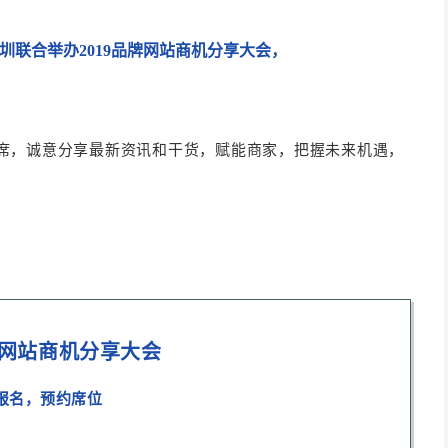
y将于深圳联合举办2019品牌网站商机分享大会，
存设置
系 Asiabill 客服或致电 400-9999-359 申请开通您的 Asiabill 账
席，诚意分享最新资讯和干货，
赋能商家，把握未来机遇，
交易；取消勾选表示启用正式交易。
ment capture选择“Automatically”自动，并点击“save”保存。至此完成支付
牌网站商机分享大会
报名，预约席位
”