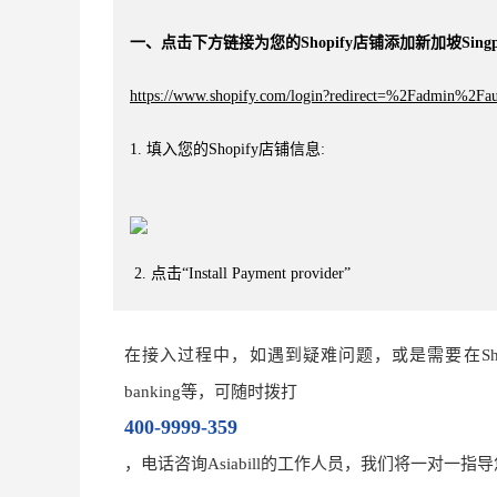
一、点击下方链接为您的Shopify店铺添加新加坡
Sing
5. 在 settings->Payment providers页面底部的P
https://www.shopify.com/login?redirect=%2Fadmin%2F
完成支付模块设置。
1. 填入您的Shopify店铺信息:
二、Checkout结账流程设置
2. 点击“Install Payment provider”
1. 在您的Shopify店铺后台Settings设置中选择“Chec
在接入过程中，如遇到疑难问题，或是需
要在Sh
banking等，
2. 按图示要求依次选择“Customer can only check out us
可随时拨打
3. 在 Alternative Payment methods中选择Singpost支
name Hidden”、“Address line 2 Optional”和“Sh
400-9999-359
存。
，电话咨询Asiabill的工作人员，我们将一对一指导您