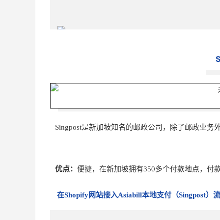
3. 在 Alternative Payment methods中选择eNET
S
Singpost是新加坡知名的邮政公司，除了邮政
4. 填入您的GatewayID和Shopify Key，点击“sa
注：1)如需获取您的 GatewayID 和Shopify K
优点：
便捷，在新加坡拥有350多个付款地点，付
Asiabill 账户。
在Shopify网站接入Asiabill本地支付（Singpost
2) 勾选“
Enable
test mode ”表示启用