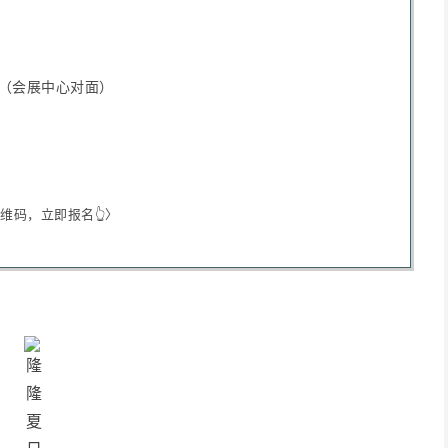
 （会展中心对面）
 Email”、“Require first and last name”、“Company name
address phone number Required”，并点击右上角“save”保存。
维码，立即报名👆
〉