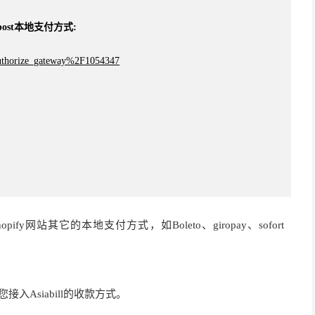
post
本地支付方式
:
ayment capture选择“Automatically”自动，并点击“save”保存。至此
authorize_gateway%2F1054347
kout”
opify网站其它的本地支付方式，如Boleto、giropay、sofort
ing Email”、“Require first and last name”、“Company
付通道
ipping address phone number Required”，并点击右上角“save”保
接入Asiabill的收款方式。