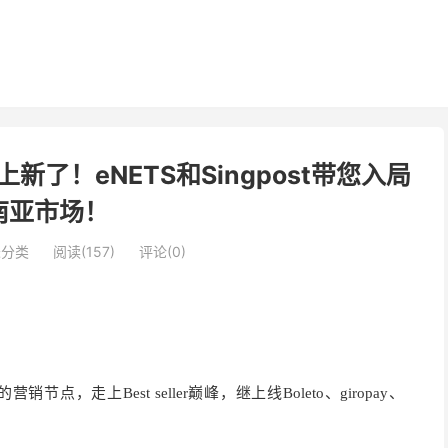
付又上新了！eNETS和Singpost带您入局
南亚市场！
未分类
阅读(157)
评论(0)
销节点，走上Best seller巅峰，继上线
Boleto、giropay、