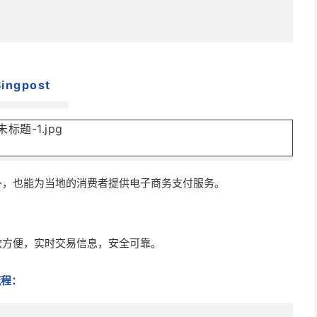
S支付通道
ingpost
业务外，也能为当地的消费者提供电子商务支付服务。
ve”保存设置
ey，请联系 Asiabill 客服或致电 400-9999-359 申请开通您的
款方便，实时交易信息，安全可靠。
）流程：
测试交易；取消勾选表示启用正式交易。