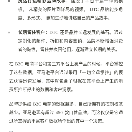
灵活打造精彩品牌故事：
摆脱了平台千篇⼀律的模
板， 从精美的图⽚到详尽的视频， DTC 品牌能多⻆
度、多形式、 更加⽣动地讲述⾃⼰的产品故事。
⻓期留住客⼾：
DTC 还是品牌⻓远发展的基⽯。通过
定制化的邮件、折扣和内容营销，品牌不断增强消费
者的黏性，留住并唤回他们，逐渐建⽴⻓期的关系。
在 B2C 电商平台和第三⽅平台上卖产品的时候，平台掌控
了这些数据。
亚⻢逊平台通过采⽤「⼀切全盘掌控」的模
式获得迅速发展，其中就包含了根据在其平台上产⽣的消
费所推断得出的数据和客⼾洞察。
品牌提供给 B2C 电商的数据越多，自己所拥有的控制权就
越少。
亚⻢逊现有超过 450 款⾃营品牌，⽽这仅仅是它通
过所掌握的丰富客⼾数据所作出的其中⼀个决策。