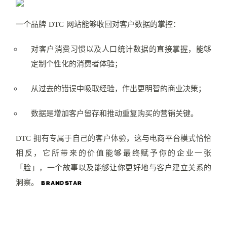
⼀个品牌 DTC ⽹站能够收回对客⼾数据的掌控：
对客⼾消费习惯以及⼈⼝统计数据的直接掌握，能够
定制个性化的消费者体验；
从过去的错误中吸取经验，作出更明智的商业决策；
数据是增加客⼾留存和推动重复购买的营销关键。
DTC 拥有专属于⾃⼰的客⼾体验，这与电商平台模式恰恰
相反，它所带来的价值能够最终赋予你的企业⼀张
「脸」，⼀个故事以及能够让你更好地与客⼾建⽴关系的
ʙʀᴀɴᴅsᴛᴀʀ
洞察。