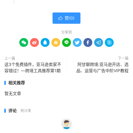
赞(
0
)

分享到









上一篇
下一篇
这3个免费插件，亚马逊卖家不
阿甘聊跨境:亚马逊开店、选
容错过！—跨境工具推荐第1期
品、运营与广告中阶VIP教程
相关推荐
暂无文章
评论
抢沙发