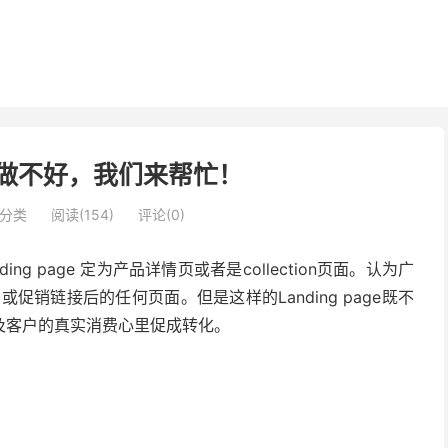
age做不好，我们来帮忙！
分类
阅读(154)
评论(0)
ng page 定为产品详情页或者是collection页面。认为
广
击广告或促销链接后的任何页面。但是
这样的Landing page既不
及客户的真实消费心里促成转化。