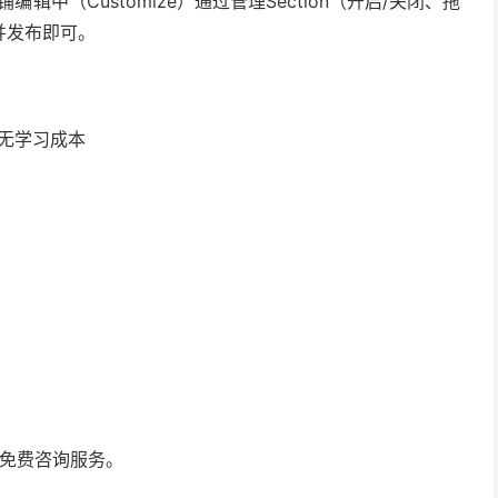
铺编辑中（Customize）通过管理Section（开启/关闭、拖
并发布即可。
无学习成本
免费咨询服务。