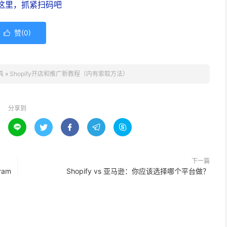
这里，抓紧扫码吧
赞(
0
)

具
»
Shopify开店和推广新教程（内有索取方法）
分享到





下一篇
ram
Shopify vs 亚马逊：你应该选择哪个平台做？