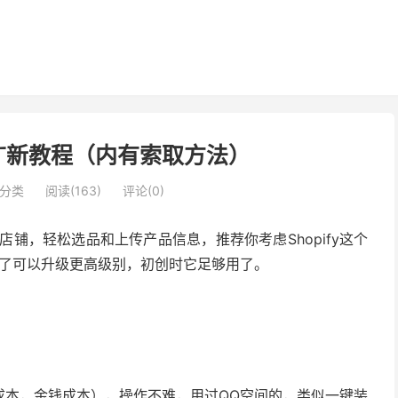
和推广新教程（内有索取方法）
分类
阅读(163)
评论(0)
店铺，轻松选品和上传产品信息，推荐你考虑Shopify这个
壮大了可以升级更高级别，初创时它足够用了。
成本，金钱成本），操作不难，用过QQ空间的，类似一键装