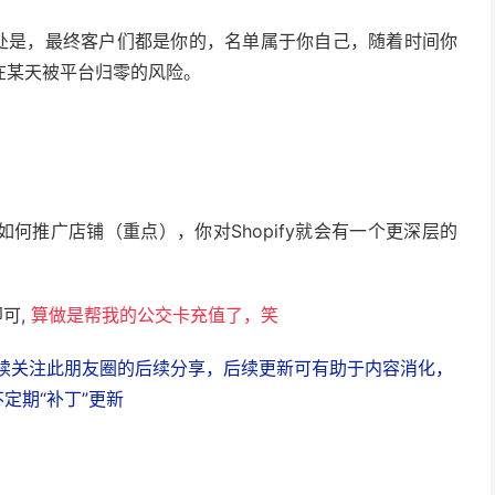
e）的好处是，最终客户们都是你的，名单属于你自己，随着时间你
在某天被平台归零的风险。
何推广店铺（重点），你对Shopify就会有一个更深层的
可,
算做是帮我的公交卡充值了，笑
续关注此朋友圈的后续分享，后续更新可有助于
内容
消化，
定期“补丁”更新