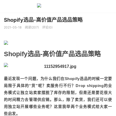
Shopify选品-高价值产品选品策略
凛冬将至，但我们的心里，依然有春天。我们的心
灵，依然会因为绝对而纯粹的美好，而颤动，哪怕这
2021-05-18
阅读(207)
评论(0)
些美好，是那么的微小。今天我们带来两本小书，外
在静默内在满溢，希望这些温暖的词语和画面，这些
花儿，小鸟，草地和精灵，可以陪伴你，度过那些寒
冷的日子。
Shopify选品-高价值产品选品策略
最近发现一个问题，为什么我们在Shopify选品的时候一定要
局限于具体的“货”呢？卖服务行不行？Drop shipping的业
务模式让独立站卖家摆脱了库存的限制，但是还是要花很大
的时间精力去管理供应链。那么，除了卖货，我们还可以使
用独立站开展哪些业务呢？这里我举两个业务模式给大家一
些启发。