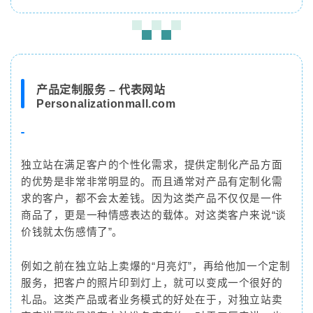
但是要注意哦，虽然导出的这个步骤很简单，但真正
产品定制服务 – 代表网站
麻烦的是填写，如果填写不正确的话重新导入的时候
Personalizationmall.com
会报错，导入不了数据回系统中。所以在填写表格的
时候一定要仔细小心，认真填写。
独立站在满足客户的个性化需求，提供定制化产品方面
凛冬将至，但我们的心里，依然有春天。我们的心
的优势是非常非常明显的。而且通常对产品有定制化需
灵，依然会因为绝对而纯粹的美好，而颤动，哪怕这
求的客户，都不会太差钱。因为这类产品不仅仅是一件
些美好，是那么的微小。今天我们带来两本小书，外
商品了，更是一种情感表达的载体。对这类客户来说“谈
在静默内在满溢，希望这些温暖的词语和画面，这些
价钱就太伤感情了”。
花儿，小鸟，草地和精灵，可以陪伴你，度过那些寒
冷的日子。
例如之前在独立站上卖爆的“月亮灯”，再给他加一个定制
服务，把客户的照片印到灯上，就可以变成一个很好的
礼品。这类产品或者业务模式的好处在于，对独立站卖
●
数思 跨境电商一站式企业服务平台
●