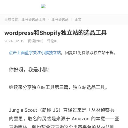
当前位置：
亚马逊选品工具
亚马逊选品
正文


wordpress和Shopify​独立站的选品工具
2024-02-19
阅读(208)
评论(0)
点击上面蓝字关注小鹏独立站
，回复01免费领取独立站干货。
​你好呀，我是小鹏！
继续来分享独立站工具第三篇，独立站选品工具。
Jungle Scout（简称 JS）直译过来是「丛林侦察兵」
的意思，取名的灵感是来源于 Amazon 的本意——亚
马逊雨林，倒也契合亚马逊这个电商平台的丛林法则。