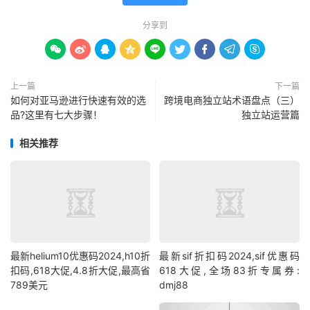
分享到









上一篇
下一篇
如何对亚马逊进行快速有效的选
跨境电商独立站术语盘点（三）
品?这里有七大步骤！
独立站运营篇
相关推荐
最新helium10优惠码2024,h10折
最新sif折扣码2024,sif优惠码
扣码,618大促,4.8折大促,最高省
618大促,全场83折专属券:
789美元
dmj88