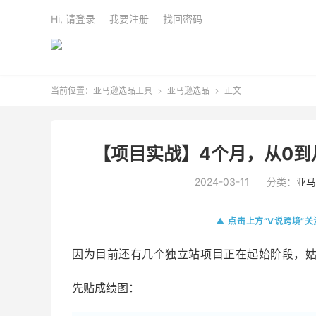
Hi, 请登录
我要注册
找回密码
当前位置：
亚马逊选品工具
亚马逊选品
正文


【项目实战】4个月，从0到
2024-03-11
分类：
亚马
▲ 点击上方“V说跨境”
因为目前还有几个独立站项目正在起始阶段，
先贴成绩图：