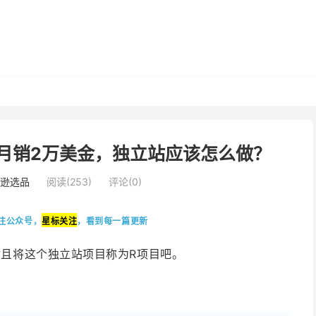
月销2万美金，独立站应该怎么做？
逊选品
阅读(253)
评论(0)
关注公众号，
星标
关注
，看到每一篇更新
姑且将这个独立站项目
称
为R项目吧。