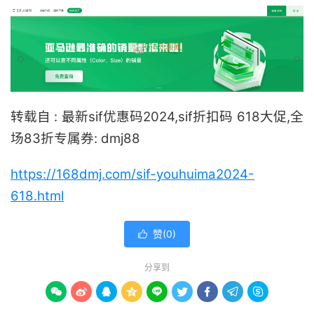
转载自 : 最新sif优惠码2024,sif折扣码 618大促,全
场83折专属券: dmj88
https://168dmj.com/sif-youhuima2024-
618.html
赞(
0
)

分享到








